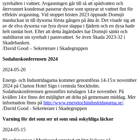
syrehalten i vattnet. Avgasningen går till så att spädvatten och
återvunnet kondensat passerar dysor som sprayar ut vattnet fint för
effektiv avgasning. Vid stoppet hösten 2023 öppnade Domsjö
manluckan in till dysorna första gången på åtta år. Det visade sig att
av de elva dysorna var fyra dysor slappa i fjädern och en dysa hade
helt ramlat bort. Efter att detta åtgärdades har Domsjö sänkt och
stabiliserat sin syrehalt i pannvattnet. Se även Skada 2023-32 i
Skadebanken.
/David Good – Sekreterare i Skadegruppen
Sodahuskonferensen 2024
2024-05-20
Energi- och Industridagarna kommer genomföras 14-15:e november
2024 på Clarion Hotel Sign i centrala Stockholm.
Sodahuskonferensen genomförs torsdagen 14:e november. På
kvällen 14:e finns det möjlighet att delta på gemensam middag. Mer
information finns på
http://www.energiochindustridagarna.se/
.
/David Good - Sekreterare i Skadegruppen
Varning för det som ser ut som små oskyldiga läckor
2024-05-15