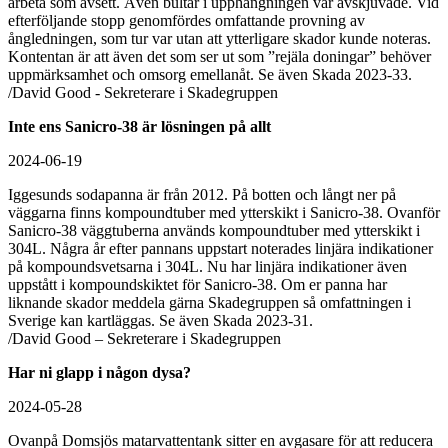
arbeta som avsett. Även bultar i upphängningen var avskjuvade. Vid
efterföljande stopp genomfördes omfattande provning av
ångledningen, som tur var utan att ytterligare skador kunde noteras.
Kontentan är att även det som ser ut som ”rejäla doningar” behöver
uppmärksamhet och omsorg emellanåt. Se även Skada 2023-33.
/David Good - Sekreterare i Skadegruppen
Inte ens Sanicro-38 är lösningen på allt
2024-06-19
Iggesunds sodapanna är från 2012. På botten och långt ner på
väggarna finns kompoundtuber med ytterskikt i Sanicro-38. Ovanför
Sanicro-38 väggtuberna används kompoundtuber med ytterskikt i
304L. Några år efter pannans uppstart noterades linjära indikationer
på kompoundsvetsarna i 304L. Nu har linjära indikationer även
uppstått i kompoundskiktet för Sanicro-38. Om er panna har
liknande skador meddela gärna Skadegruppen så omfattningen i
Sverige kan kartläggas. Se även Skada 2023-31.
/David Good – Sekreterare i Skadegruppen
Har ni glapp i någon dysa?
2024-05-28
Ovanpå Domsjös matarvattentank sitter en avgasare för att reducera