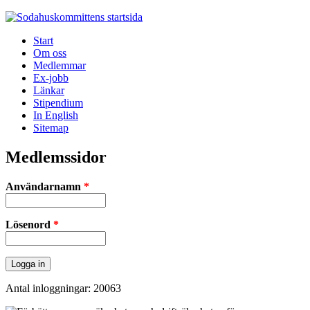
Jump to navigation
Start
Om oss
Medlemmar
Ex-jobb
Länkar
Stipendium
In English
Sitemap
Medlemssidor
Användarnamn
*
Lösenord
*
Antal inloggningar: 20063