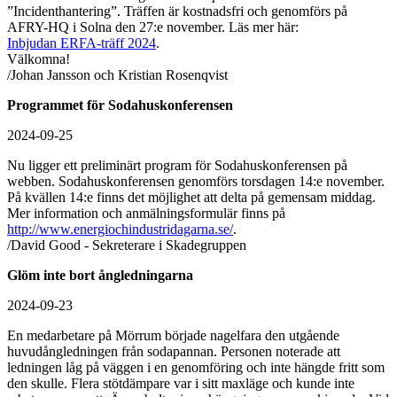
”Incidenthantering”. Träffen är kostnadsfri och genomförs på
AFRY-HQ i Solna den 27:e november. Läs mer här:
Inbjudan ERFA-träff 2024
.
Välkomna!
/Johan Jansson och Kristian Rosenqvist
Programmet för Sodahuskonferensen
2024-09-25
Nu ligger ett preliminärt program för Sodahuskonferensen på
webben. Sodahuskonferensen genomförs torsdagen 14:e november.
På kvällen 14:e finns det möjlighet att delta på gemensam middag.
Mer information och anmälningsformulär finns på
http://www.energiochindustridagarna.se/
.
/David Good - Sekreterare i Skadegruppen
Glöm inte bort ångledningarna
2024-09-23
En medarbetare på Mörrum började nagelfara den utgående
huvudångledningen från sodapannan. Personen noterade att
ledningen låg på väggen i en genomföring och inte hängde fritt som
den skulle. Flera stötdämpare var i sitt maxläge och kunde inte