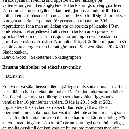
På sodapannan i Munksund uppstod ett litet läckage på
vattenledningen till en ångkylare. Ett läcktätningsföretag gjorde en
låda runt läckan och fyllde lådan med gjutmassa under drift. Detta
höll tätt ett par månader innan läckan hade vuxit till sig så bruket var
tvungen att elda ner pannan för permanent reparation. Vid
reparationen fann man att läckan var en spricka på kanske 1/3 av
omkretsen. Det är jättesvårt att veta om läckan är en pora eller
spricka. Det kan också finnas godsförtunning på vattensidan på
grund av erosionskorrosion. Normalt drifttryck är 66 bar i pannan så
det är stora energier man har att göra med. Se även Skada 2023-30 i
Skadebanken.
/David Good – Sekreterare i Skadegruppen
Brustna pinnbultar på säkerhetsventiler
2024-05-08
En av de två säkerhetsventilerna på Iggesunds sodapanna har vid ett
par tillfällen haft defekta pinnbultar. Det är pinnbultarna som håller
fast fjäderhuset mot ventilkroppen som har spökat. Iggesunds
ventiler har 16 pinnbultar vardera. Både år 2015 och år 2021
upptäcktes att 7 stycken av dessa bultar hade gått av. Flera
oberoende undersökningar har visat att det inte är bultarna i sig som
har varit defekta utan orsaken till att de har brustit är utmattning. För
att ett utmattningsbrott ska inträffa är utmattningslaster nödvändiga,
en möjlig orsak till det kan vara att bultar inte monterats med rätt